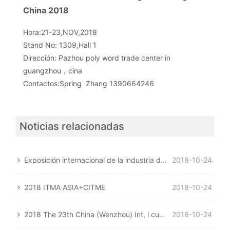
China 2018
Hora:21-23,NOV,2018
Stand No: 1309,Hall 1
Dirección: Pazhou poly word trade center in
guangzhou，cina
Contactos:Spring Zhang 1390664246
Noticias relacionadas
Exposición internacional de la industria de la impresión de la ropa de China 2018 (Guangdong Humen)
2018-10-24
2018 ITMA ASIA+CITME
2018-10-24
2018 The 23th China (Wenzhou) Int, l cuero, calzado Material de calzado Machinery Fair
2018-10-24