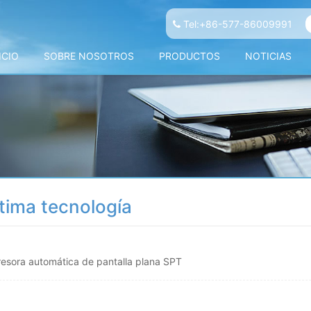
Tel:+86-577-86009991
ICIO
SOBRE NOSOTROS
PRODUCTOS
NOTICIAS
tima tecnología
esora automática de pantalla plana SPT