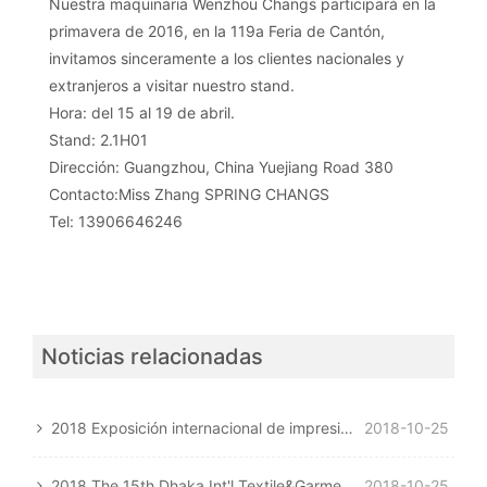
Nuestra maquinaria Wenzhou Changs participará en la
primavera de 2016, en la 119a Feria de Cantón,
invitamos sinceramente a los clientes nacionales y
extranjeros a visitar nuestro stand.
Hora: del 15 al 19 de abril.
Stand: 2.1H01
Dirección: Guangzhou, China Yuejiang Road 380
Contacto:Miss Zhang SPRING CHANGS
Tel: 13906646246
Noticias relacionadas
2018 Exposición internacional de impresión digital textil y confección Indonesia
2018-10-25
2018 The 15th Dhaka Int'l Textile&Garment Machinery Exhibition
2018-10-25